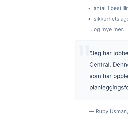
antall i bestill
sikkerhetslage
…og mye mer.
“Jeg har jobb
Central. Denne
som har opple
planleggingsf
— Ruby Usman, 