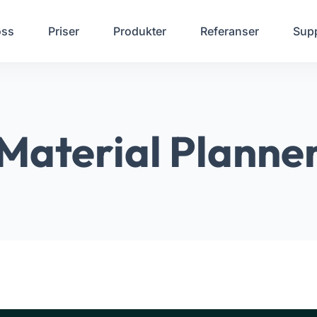
oss
Priser
Produkter
Referanser
Sup
Material Planne