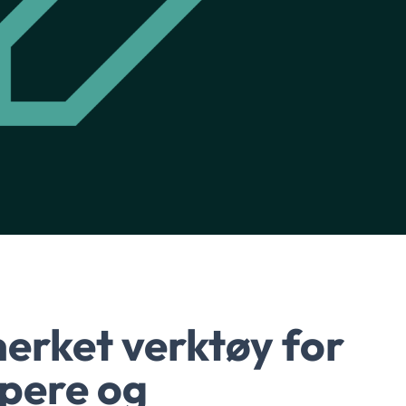
erket verktøy for
øpere og