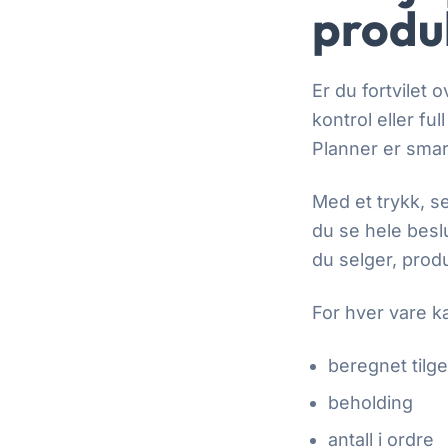
produ
Er du fortvilet
kontrol eller fu
Planner er smart
Med et trykk, se
du se hele besl
du selger, produ
For hver vare k
beregnet tilg
beholding
antall i ordre