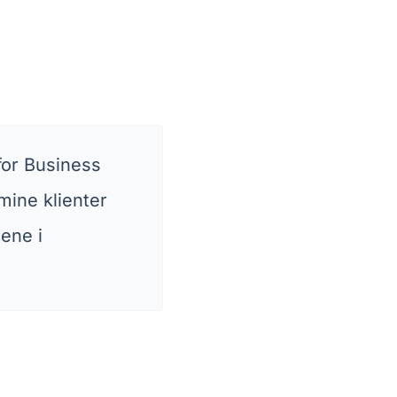
for Business
mine klienter
ene i