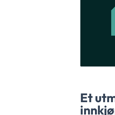
Et utm
innkj