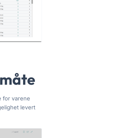
l måte
e for varene
elighet levert