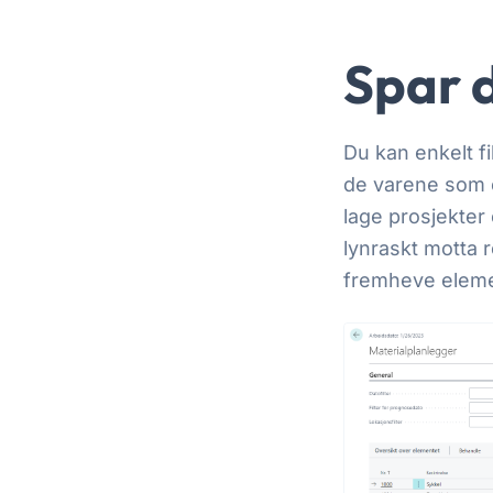
Spar d
Du kan enkelt f
de varene som e
lage prosjekter e
lynraskt motta r
fremheve eleme