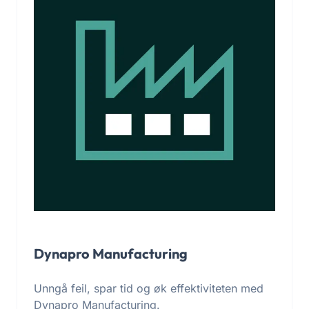
Dynapro Manufacturing
Unngå feil, spar tid og øk effektiviteten med
Dynapro Manufacturing.