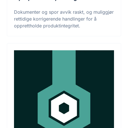
Dokumenter og spor avvik raskt, og muliggjør
rettidige korrigerende handlinger for å
opprettholde produktintegritet.