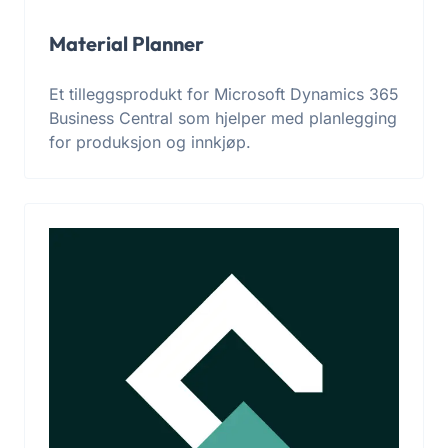
Material Planner
Et tilleggsprodukt for Microsoft Dynamics 365
Business Central som hjelper med planlegging
for produksjon og innkjøp.