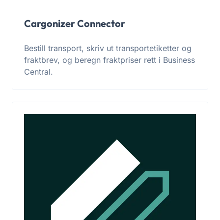
Cargonizer Connector
Bestill transport, skriv ut transportetiketter og
fraktbrev, og beregn fraktpriser rett i Business
Central.